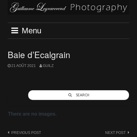
Skip
to
content
Menu
Baie d’Ecalgrain
21 AOÛT 2021
GUILZ
SEARCH
There are no images.
Post
PREVIOUS POST
NEXT POST